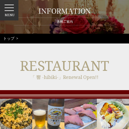
MENU
トップ
>
RESTAURANT
「 響 -hibiki-」Renewal Open!!