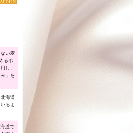
しない麦
めるホ
使用し、
込み」を
る北海道
ているよ
北海道で