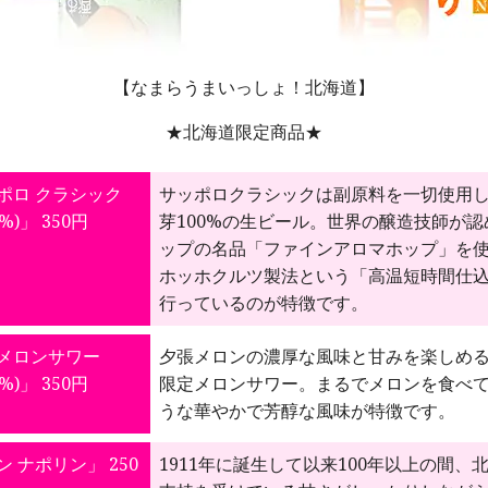
【なまらうまいっしょ！北海道】
★北海道限定商品★
ポロ クラシック
サッポロクラシックは副原料を一切使用
5%)」 350円
芽100%の生ビール。世界の醸造技師が認
ップの名品「ファインアロマホップ」を
ホッホクルツ製法という「高温短時間仕
行っているのが特徴です。
メロンサワー
夕張メロンの濃厚な風味と甘みを楽しめ
3%)」 350円
限定メロンサワー。まるでメロンを食べ
うな華やかで芳醇な風味が特徴です。
 ナポリン」 250
1911年に誕生して以来100年以上の間、